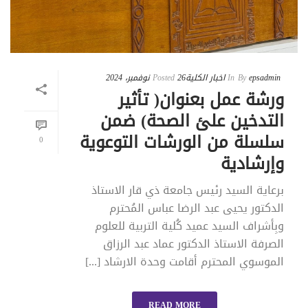
epsadmin
By
In
اخبار الكلية
26 نوفمبر، 2024
Posted
ورشة عمل بعنوان( تأثير
التدخين علئ الصحة) ضمن
سلسلة من الورشات التوعوية
0
وإرشادية
برعاية السيد رئيس جامعة ذي قار الاستاذ
الدكتور يحيى عبد الرضا عباس المُحترم
وبِأشراف السيد عميد كُلية التربية للعلوم
الصرفة الاستاذ الدكتور عماد عبد الرزاق
الموسوي المحترم أقامت وحدة الارشاد [...]
READ MORE