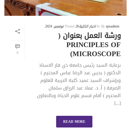
epsadmin
By
In
اخبار الكلية
26 نوفمبر، 2024
Posted
ورشة العمل بعنوان (
PRINCIPLES OF
MICROSCOPE)
0
برعاية السيد رئيس جامعة ذي قار الاستاذ
الدكتور ( يحيى عبد الرضا عباس المحترم )
وبإشراف السيد عميد كلية التربية للعلوم
الصرفة ( أ. د. عماد عبد الرزاق سلمان
المحترم ) أقام قسم علوم الحياة وبالتعاون
[...]
READ MORE